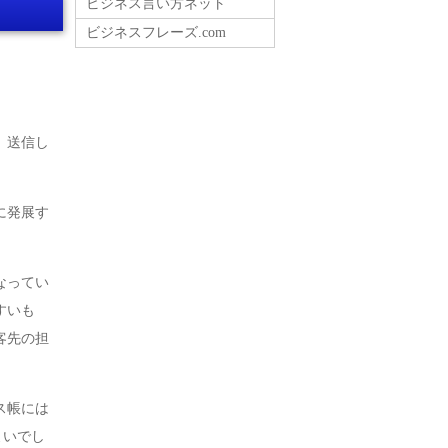
ビジネス言い方ネット
ビジネスフレーズ.com
、送信し
に発展す
なってい
すいも
や客先の担
ス帳には
よいでし