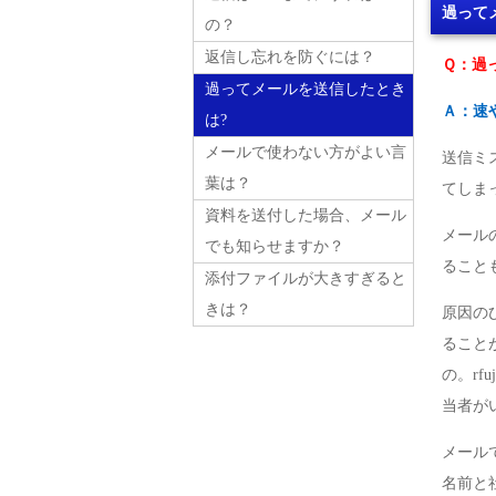
過って
の？
返信し忘れを防ぐには？
Ｑ：過
過ってメールを送信したとき
Ａ：速
は?
メールで使わない方がよい言
送信ミ
葉は？
てしま
資料を送付した場合、メール
メール
でも知らせますか？
ること
添付ファイルが大きすぎると
きは？
原因の
ること
の。rf
当者が
メール
名前と