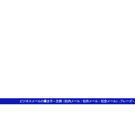
ビジネスメールの書き方～文例（社内メール・社外メール・社交メール）,フレーズ～