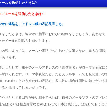
メールを送信したときは?
ってメールを送信したときは?
やかに連絡を。アドレス帳の表記見直しも。
スをしたときは、速やかに相手におわびの連絡をしましょう。あわせて
ったメールの削除もお願いします。
の内容によっては、メールや電話でのおわびでは済まない、重大な問題
もあります。
ひとつとして、相手のメールアドレスの「送信者名」がローマ字表記に
が挙げられます。ローマ字表記だと、たとえフルネームでも見間違いや
ujii」rtanaka」という姓だけの表記も、多い姓の場合は同姓の知り合い
いると混同してしまいがちです。
でやりとりする回数が多い相手であれば、自分のメールソフトのアドレ
社名(あるいは担当部署など)をあわせて日本語表記し、登録しておくと