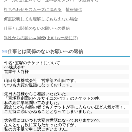
メールの訂正をする
途中参加メンバーを鼓舞する
打ち合わせをスムーズに進める
情報提供
何度説明しても理解してもらえない場合
仕事とは関係のないお願いへの返信
異性からの誘い→同僚(上司)も一緒に(2)
仕事とは関係のないお願いへの返信
件名:宝塚のチケツトについて
○○株式会社
営業部大谷様
山田商事株式会社 営業部の山田です。
いつも大変お世話になっております。
先日大谷様からこ相談いただいた、
「宝塚歌劇団のベルサイユのバラ」のチケットの件、
私の姪に早速聞いてみました。
残念ながら内部の者でもチケットが手に入らないほど人気が高く、
ご期待に添いかねることとなってしまいました。
大谷様にはいつも大変お世話になっておりますので、
なんとかお役に立ちたかったのですが、
私の力不足で申し訳ございません。