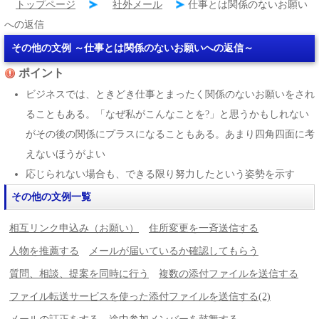
トップページ
社外メール
仕事とは関係のないお願い
への返信
その他の文例 ～仕事とは関係のないお願いへの返信～
ポイント
ビジネスでは、ときどき仕事とまったく関係のないお願いをされ
ることもある。「なぜ私がこんなことを?」と思うかもしれない
がその後の関係にプラスになることもある。あまり四角四面に考
えないほうがよい
応じられない場合も、できる限り努力したという姿勢を示す
その他の文例一覧
相互リンク申込み（お願い）
住所変更を一斉送信する
人物を推薦する
メールが届いているか確認してもらう
質問、相談、提案を同時に行う
複数の添付ファイルを送信する
ファイル転送サービスを使った添付ファイルを送信する(2)