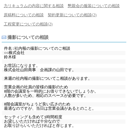
力リキュラムの内容に関する相談
懇親会の服装についての相談
原稿料についての相談
契約更新についての相談(2)
工程変更についての相談(2)
撮影についての相談
件名:社内報の撮影についてのご相談
○○株式会社
鈴木様
お世話になります。
株式会社山田商事 企画課の山田です。
来週の社内報の撮影についてこ相談があります。
営業企画の社員の皆様の撮影のため
8階の会議室を一時的にお借りできないでしょうか。
人数が多いため、相応のスペースが必要です。
8階会議室がちょうど良い広さのため
最適なのですが、当日は営業会議があるとのこと。
セッティングも含めて1時間程度
お貸しいただければ十分なので
お取り計らいいただければと存じます。