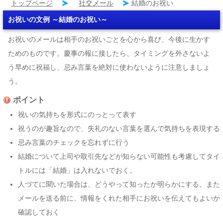
トップページ
社交メール
結婚のお祝い
お祝いの文例 ～結婚のお祝い～
お祝いのメールは相手のお祝いごとを心から喜び、今後に生かす
ためのものです。慶事の報に接したら、タイミングを外さないよ
う早めに祝福し、忌み言葉を絶対に使わないように注意しましょ
う。
ポイント
祝いの気持ちを形式にのっとって表す
祝うのが趣旨なので、失礼のない言葉を選んで気持ちを表現する
忌み言葉のチェックを忘れずに行う
結婚について上司や取引先などが知らない可能性も考慮してタイ
トルには「結婚」は入れないでおく。
人づてに聞いた場合は、どうやって知ったか明らかにする。また
メールを送る前に、情報をくれた相手にお祝いを伝えてもよいか
確認しておく