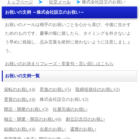
トップページ
社交メール
株式会社設立のお祝い
お祝いの文例 ～株式会社設立のお祝い～
お祝いのメールは相手のお祝いごとを心から喜び、今後に生かす
ためのものです。慶事の報に接したら、タイミングを外さないよ
う早めに祝福し、忌み言葉を絶対に使わないように注意しましょ
う。
お祝いのお決まりフレーズ・常套句・言い回しはこちら
お祝いの文例一覧
栄転のお祝い(4)
昇進のお祝い(5)
取締役就任のお祝い(2)
受賞のお祝い(4)
株式会社設立のお祝い(2)
開店・開業のお祝い(3)
社屋完成のお祝い
独立・開業・開店のお祝い(6)
創立記念日のお祝い
結婚のお祝い(4)
出産のお祝い
還暦のお祝い