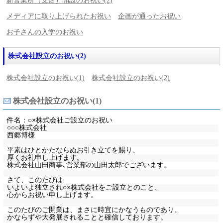
新営業所（支店）開設のお祝い(2)
メディアに取り上げられたお祝い
企画が通ったお祝い
お子さんの入学のお祝い
株式会社設立のお祝い(2)
株式会社設立のお祝い(1)
株式会社設立のお祝い(2)
株式会社設立のお祝い(1)
件名：○×株式会社ご設立のお祝い
○○○株式会社
西郷博様
平素はひとかたならぬお引き立てを賜り、
厚くお礼申し上げます。
株式会社山田商事､営業部の山田太郎でございます。
さて、このたびは
いよいよ独立され○×株式会社をご設立とのこと、
心からお祝い申し上げます。
このたびのご開業は、まさに時宜にかなうものであり、
かならずや大発展されることと確信しております。