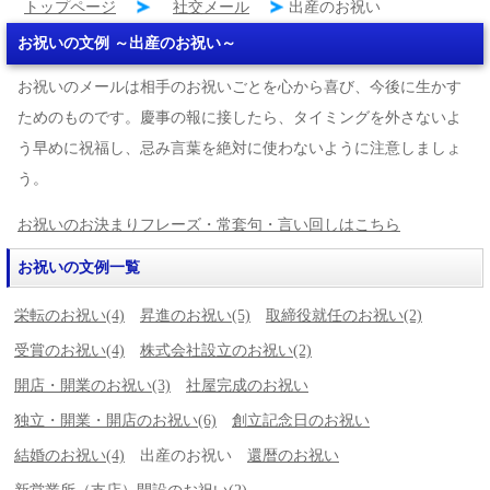
トップページ
社交メール
出産のお祝い
お祝いの文例 ～出産のお祝い～
お祝いのメールは相手のお祝いごとを心から喜び、今後に生かす
ためのものです。慶事の報に接したら、タイミングを外さないよ
う早めに祝福し、忌み言葉を絶対に使わないように注意しましょ
う。
お祝いのお決まりフレーズ・常套句・言い回しはこちら
お祝いの文例一覧
栄転のお祝い(4)
昇進のお祝い(5)
取締役就任のお祝い(2)
受賞のお祝い(4)
株式会社設立のお祝い(2)
開店・開業のお祝い(3)
社屋完成のお祝い
独立・開業・開店のお祝い(6)
創立記念日のお祝い
結婚のお祝い(4)
出産のお祝い
還暦のお祝い