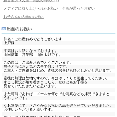
新営業所（支店）開設のお祝い(2)
メディアに取り上げられたお祝い
企画が通ったお祝い
お子さんの入学のお祝い
出産のお祝い
件名：ご出産おめでとうございます
上戸様
平素はお世話になっております。
山田商事 営業部 山田太郎です。
この度は、ご出産おめでとうございます。
母子ともにお元気との事で何よりです。
ご主人・ご両親をはじめ、皆様のお喜びもひとしおかと思います。
産後に無理は禁物ですので、今はゆっくりと養生してください。
すこし状況が落ち着きましたら、ぜひともお子様を
見せていただきたいと思います。
また可能であれば、メールか何かでお写真なども拝見できますと
うれしいです。
なお別便にて、ささやかなお祝いの品を遅らせていただきました。
お使いいただけると幸いです。