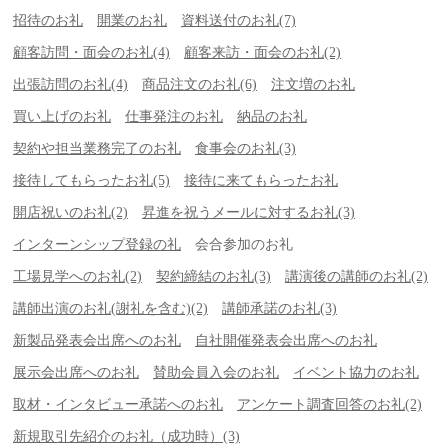
招待のお礼
開業のお礼
資料送付のお礼(7)
顧客訪問・面会のお礼(4)
顧客来訪・面会のお礼(2)
出張訪問のお礼(4)
商品注文のお礼(6)
注文増のお礼
買い上げのお礼
仕事発注のお礼
納品のお礼
契約や担当業務完了のお礼
食事会のお礼(3)
接待してもらったお礼(5)
接待に来てもらったお礼
開店祝いのお礼(2)
昇進を祝うメールに対するお礼(3)
インターンシップ登録の礼
会合参加のお礼
工場見学へのお礼(2)
契約締結のお礼(3)
講演後の講師のお礼(2)
講師出演のお礼(謝礼を含む)(2)
講師承諾のお礼(3)
新製品発表会出席へのお礼
自社開催発表会出席へのお礼
展示会出席へのお礼
賛助会員入会のお礼
イベント協力のお礼
取材・インタビュー承諾へのお礼
アンケート調査回答のお礼(2)
新規取引先紹介のお礼（成功時）(3)