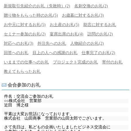
新規取引先紹介のお礼（失敗時）(2)
名刺交換のお礼(2)
贈り物をもらった時のお礼(5)
お歳暮に対するお礼(3)
お中元に対するお礼(5)
お土産のお礼(5)
助言に対するお礼
セミナー参加のお礼(2)
宴席出席のお礼(4)
訪問のお礼(2)
対応へのお礼(3)
外注先へのお礼
人物紹介のお礼(2)
回答へのお礼
目上の人への感謝のお礼
仕事完了のお礼(2)
いままでの仕事へのお礼
プロジェクト完成のお礼
寄付のお礼
教えてもらったお礼
会合参加のお礼
件名：交流会ご参加のお礼
○○株式会社 営業部
近田 博之様
平素は大変お世話になっております。
株式会社 山田商事 営業部の山田太郎でございます。
さて先日は、私どもの企画いたしましたビジネス交流会に