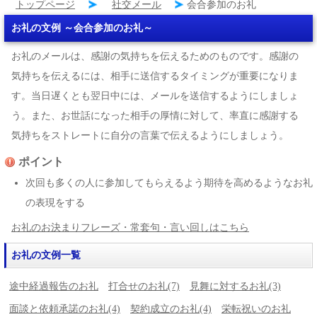
トップページ
社交メール
会合参加のお礼
お礼の文例 ～会合参加のお礼～
お礼のメールは、感謝の気持ちを伝えるためのものです。感謝の
気持ちを伝えるには、相手に送信するタイミングが重要になりま
す。当日遅くとも翌日中には、メールを送信するようにしましょ
う。また、お世話になった相手の厚情に対して、率直に感謝する
気持ちをストレートに自分の言葉で伝えるようにしましょう。
ポイント
次回も多くの人に参加してもらえるよう期待を高めるようなお礼
の表現をする
お礼のお決まりフレーズ・常套句・言い回しはこちら
お礼の文例一覧
途中経過報告のお礼
打合せのお礼(7)
見舞に対するお礼(3)
面談と依頼承諾のお礼(4)
契約成立のお礼(4)
栄転祝いのお礼