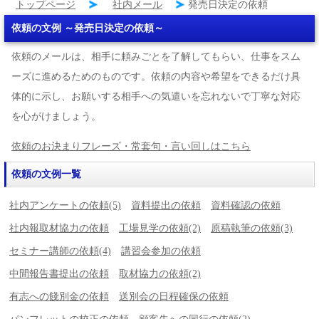
トップページ
社内メール
発売日決定の依頼
依頼の文例 ～発売日決定の依頼～
依頼のメールは、相手に頼みごとを了解してもらい、仕事をスム
ーズに進めるためのものです。依頼の内容や希望をできるだけ具
体的に示し、お願いする相手への気遣いを忘れないで丁寧な対応
を心がけましょう。
依頼のお決まりフレーズ・常套句・言い回しはこちら
依頼の文例一覧
社内アンケートの依頼(5)
資料提出の依頼
資料確認の依頼
社内報取材協力の依頼
工場見学の依頼(2)
原稿執筆の依頼(3)
セミナー講師の依頼(4)
講習会参加の依頼
中間報告書提出の依頼
取材協力の依頼(2)
有志への餞別金の依頼
送別会の日程確保の依頼