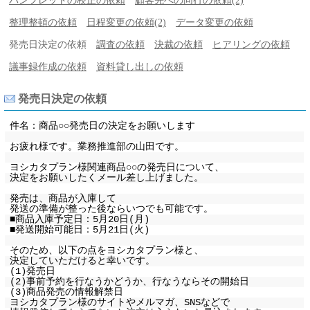
パンフレットの校正の依頼
顧客先への同行の依頼(2)
整理整頓の依頼
日程変更の依頼(2)
データ変更の依頼
発売日決定の依頼
調査の依頼
決裁の依頼
ヒアリングの依頼
議事録作成の依頼
資料貸し出しの依頼
発売日決定の依頼
件名：商品○○発売日の決定をお願いします
お疲れ様です。業務推進部の山田です。
ヨシカタプラン様関連商品○○の発売日について、
決定をお願いしたくメール差し上げました。
発売は、商品が入庫して
発送の準備が整った後ならいつでも可能です。
■商品入庫予定日：5月20日(月)
■発送開始可能日：5月21日(火)
そのため、以下の点をヨシカタプラン様と、
決定していただけると幸いです。
(1)発売日
(2)事前予約を行なうかどうか、行なうならその開始日
(3)商品発売の情報解禁日
ヨシカタプラン様のサイトやメルマガ、SNSなどで