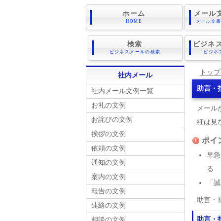
ホーム
メール
HOME
メール文
検索
ビジネス
ビジネスメールの検索
ビジネ
トップ
社内メール
助言・
社内メール文例一覧
お礼の文例
メール
お詫びの文例
細は見
挨拶の文例
ポイ
依頼の文例
早急
通知の文例
る
案内の文例
「誠
報告の文例
助言・
連絡の文例
助言・
相談の文例