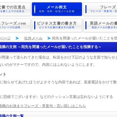
文書での注意点
メール例文
フレーズ
書を書く上での注意点
社内・社外・社交メール文例
フレーズ・常套句・
フレーズ.com
ビジネス文書の書き方
英語メールの
スフレーズの説明
ビジネス文書の書き方の説明
英語メールの書き方
ページ
社外メール
宛先を間違ったメールが届いたことを
指摘の文例 ～宛先を間違ったメールが届いたことを指摘する～
が間違って送られてきた場合は、転送をかけ下記のような文面で知らせ
ないのがマナーですので、内容にはふれないようにします。
ント
に知らせてあげたほうがよさそうな内容であれば、直接電話をかけて教
に恐縮でございますが」などのクッション言葉は忘れないようにする
指摘のお決まりフレーズ・常套句・言い回しはこちら
指摘の文例一覧