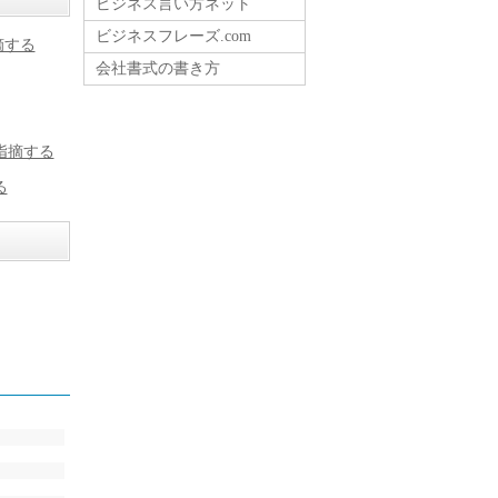
ビジネス言い方ネット
ビジネスフレーズ.com
摘する
会社書式の書き方
指摘する
る