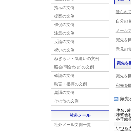
指示の文例
送られ
提案の文例
自分の名
催促の文例
メール
注意の文例
宛先を間
反論の文例
意見の食
祝いの文例
ねぎらい・気遣いの文例
宛先を
照会(問合わせ)の文例
確認の文例
宛先を間
助言・指摘の文例
宛先を間
稟議の文例
宛先
その他の文例
件名:
株式会社
社外メール
林千絵
社外メール文例一覧
いつも