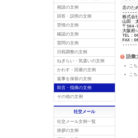
相談の文例
念のた
------
回答・説明の文例
株式会
山田 
苦情の文例
〒564-
大阪府○○
確認の文例
TEL：0
FAX：06
質問の文例
------
日程調整の文例
語彙
ねぎらい・気遣いの文例
こち
かわす・回避の文例
こち
返事を保留の文例
助言・指摘の文例
その他の文例
社交メール
社交メール文例一覧
挨拶の文例