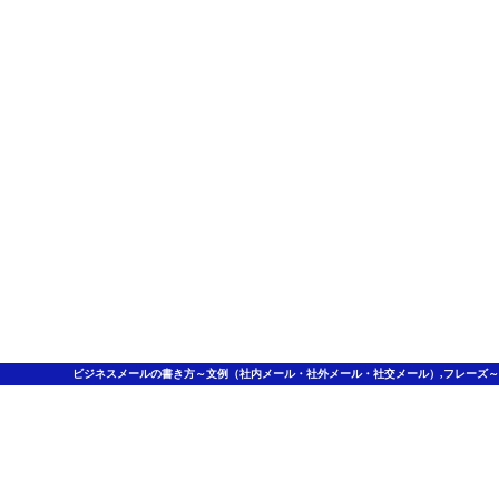
ビジネスメールの書き方～文例（社内メール・社外メール・社交メール）,フレーズ～