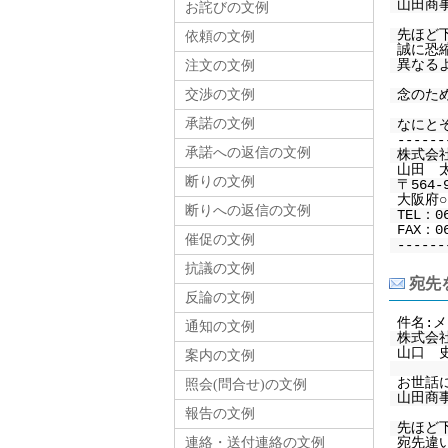
山田商
お詫びの文例
先ほど
依頼の文例
誠に恐
異なる
注文の文例
交渉の文例
念のた
承諾の文例
なにと
------
承諾への返信の文例
株式会
山田 
断りの文例
〒564-
大阪府○○
断りへの返信の文例
TEL：0
FAX：06
催促の文例
------
抗議の文例
宛先
反論の文例
件名:
通知の文例
株式会社
山口 
案内の文例
お世話
照会(問合せ)の文例
山田商
報告の文例
先ほど
連絡・送付連絡の文例
宛先違