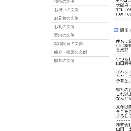
〒564-
招待の文例
大阪府○○
お祝いの文例
TEL：0
FAX：06
お見舞の文例
------
お礼の文例
値引き
案内の文例
件名：
就職関連の文例
〇〇株
営業部
紹介・推薦の文例
いつも
贈答の文例
山田商
イベン
ただ、
予算と
御社の
これ以
なんと
来年以
そこを
よろし
------
株式会
山田 