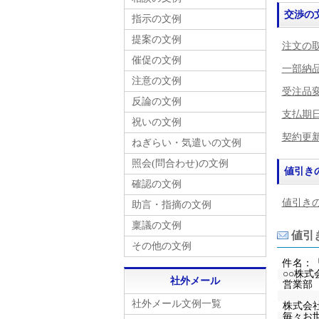
交渉の
指示の文例
提案の文例
注文の
催促の文例
一部納
注意の文例
受注品変
反論の文例
支払期日
祝いの文例
契約更新
ねぎらい・気遣いの文例
照会(問合わせ)の文例
値引きの
確認の文例
値引きの
助言・指摘の文例
稟議の文例
値引き
その他の文例
件名：
○○株式
社外メール
営業部
社外メール文例一覧
株式会
毎々お