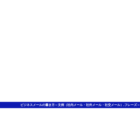
ビジネスメールの書き方～文例（社内メール・社外メール・社交メール）,フレーズ～