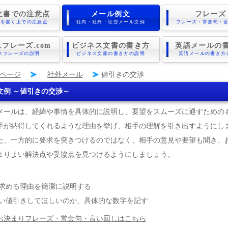
文書での注意点
メール例文
フレーズ
書を書く上での注意点
社内・社外・社交メール文例
フレーズ・常套句・
フレーズ.com
ビジネス文書の書き方
英語メールの
スフレーズの説明
ビジネス文書の書き方の説明
英語メールの書き方
ページ
社外メール
値引きの交渉
文例 ～値引きの交渉～
メールは、経緯や事情を具体的に説明し、要望をスムーズに通すための
手が納得してくれるような理由を挙げ、相手の理解を引き出すようにし
た、一方的に要求を突きつけるのではなく、相手の意見や要望も聞き、
よりよい解決点や妥協点を見つけるようにしましょう。
求める理由を簡潔に説明する
い値引きしてほしいのか、具体的な数字を記す
お決まりフレーズ・常套句・言い回しはこちら