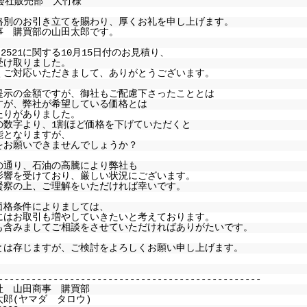
式会社販売部 大竹様
格別のお引き立てを賜わり、厚くお礼を申し上げます。
事 購買部の山田太郎です。
-2521に関する10月15日付のお見積り、
受け取りました。
くご対応いただきまして、ありがとうございます。
提示の金額ですが、御社もご配慮下さったこととは
すが、弊社が希望している価格とは
たりがありました。
の数字より、1割ほど価格を下げていただくと
能となりますが、
をお願いできませんでしょうか？
の通り、石油の高騰により弊社も
影響を受けており、厳しい状況にございます。
賢察の上、ご理解をいただければ幸いです。
価格条件によりましては、
にはお取引も増やしていきたいと考えております。
も含みましてご相談をさせていただければありがたいです。
とは存じますが、ご検討をよろしくお願い申し上げます。
------------------------------------------------
社 山田商事 購買部
太郎(ヤマダ タロウ)