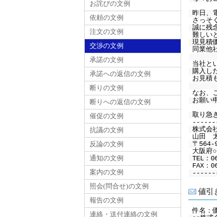
お詫びの文例
昨日、
依頼の文例
さっそ
誠に残
注文の文例
難しい
現見積
交渉の文例
同業他
承諾の文例
当社と
購入し
承諾への返信の文例
お見積
断りの文例
なお、
お願い
断りへの返信の文例
取り急
催促の文例
------
株式会
抗議の文例
山田 
〒564-
反論の文例
大阪府○○
通知の文例
TEL：0
FAX：06
案内の文例
------
照会(問合せ)の文例
値引き
報告の文例
件名：
連絡・送付連絡の文例