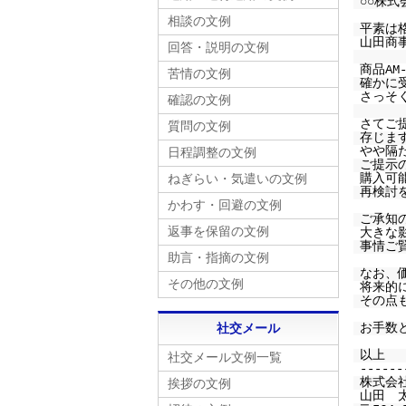
○○株
相談の文例
平素は
山田商
回答・説明の文例
商品AM
苦情の文例
確かに
さっそ
確認の文例
さてご
質問の文例
存じま
やや隔
日程調整の文例
ご提示
購入可
ねぎらい・気遣いの文例
再検討
かわす・回避の文例
ご承知
返事を保留の文例
大きな
事情ご
助言・指摘の文例
なお、
その他の文例
将来的
その点
お手数
社交メール
以上
社交メール文例一覧
------
株式会
挨拶の文例
山田 