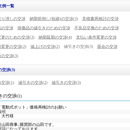
文例一覧
取り消しの交渉
納期前倒し(短縮)の交渉(3)
見積書再検討の交渉
品の交渉
損傷品の値引きのための交渉
不良品交換のための交渉
更のための交渉(3)
納期延期の交渉(4)
支払い条件変更の交渉
変更の交渉(2)
値上げの交渉(2)
値引きの交渉(3)
面会の交渉
の交渉(3)
交渉(3)
交渉(1)
値引きの交渉(2)
値引きの交渉(3)
の交渉(1)
「電動式ポット」価格再検討のお願い
会社
 大竹様
社山田商事､購買部の山田です。
世話になっております。