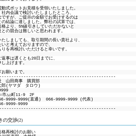
電動式ポットお見積を受領いたしました。
く社内会議で検討いたしましたところ、
念ですが、ご提示の金額でお受けするのは
との結論に達しました。弊社の試算では、
価格より、5%値引きしていただかないと
社との競合は難しいと思われます。
いたしましても、取引期間の長い貴社より、
たいと考えておりますので、
もりを再検討いただけると幸いです。
ご返事は遅くとも20日までに、
申し上げます。
ぎお願いまで。
------------------------------------------------
社 山田商事 購買部
太郎(ヤマダ タロウ)
9999
市△△町11-9 2F
66-9999-9999(直通) 066-9999-9999 (代表)
6-9999-9999
------------------------------------------------
の交渉(2)
価格再検討のお願い