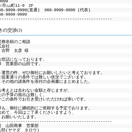
9999
市△△町11-9 2F
66-9999-9999(直通) 066-9999-9999 (代表)
6-9999-9999
------------------------------------------------
の交渉(3)
業務依頼のご相談
式会社
 吉野 太彦 様
お世話になっております。
事 営業部の山田です。
ト運営の件、ぜひ御社にお願いしたいと考えております。
ご提案通りの条件では難しい状況でございます。
、その他の諸条件を添付の企画書にまとめました。
お考えとは合わない金額と存じますが、
上の予算の捻出は難しく、
かこの条件でお引き受けいただければ幸いです。
降も、御社に継続的にご依頼する予定でおります。
含めて、今回はご了承くださいますよう、
くお願いいたします。
------------------------------------------------
社 山田商事 営業部
太郎(ヤマダ タロウ)