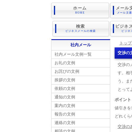
ホーム
メール
HOME
メール文
検索
ビジネス
ビジネスメールの検索
ビジネ
トップ
社内メール
交渉の
社内メール文例一覧
お礼の文例
交渉の
お詫びの文例
す。相
挨拶の文例
う。ま
依頼の文例
とって
通知の文例
ポイント
案内の文例
値引きを
報告の文例
どれくら
連絡の文例
交渉の
相談の文例