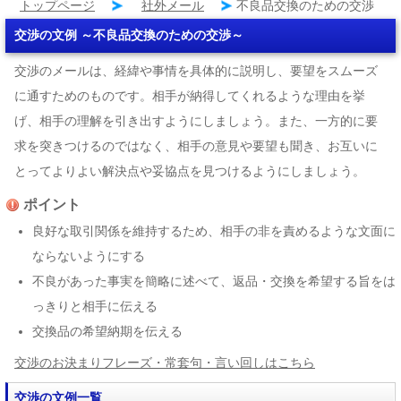
トップページ
社外メール
不良品交換のための交渉
交渉の文例 ～不良品交換のための交渉～
交渉のメールは、経緯や事情を具体的に説明し、要望をスムーズ
に通すためのものです。相手が納得してくれるような理由を挙
げ、相手の理解を引き出すようにしましょう。また、一方的に要
求を突きつけるのではなく、相手の意見や要望も聞き、お互いに
とってよりよい解決点や妥協点を見つけるようにしましょう。
ポイント
良好な取引関係を維持するため、相手の非を責めるような文面に
ならないようにする
不良があった事実を簡略に述べて、返品・交換を希望する旨をは
っきりと相手に伝える
交換品の希望納期を伝える
交渉のお決まりフレーズ・常套句・言い回しはこちら
交渉の文例一覧