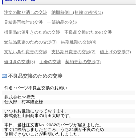
注文の取り消しの交渉
納期前倒し(短縮)の交渉(3)
見積書再検討の交渉
一部納品の交渉
損傷品の値引きのための交渉
不良品交換のための交渉
受注品変更のための交渉(3)
納期延期の交渉(4)
支払い条件変更の交渉
支払期日変更の交渉(2)
値上げの交渉(2)
値引きの交渉(3)
面会の交渉
契約更新の交渉(3)
不良品交換のための交渉
件名:パーツ不良品交換のお願い
株式会社○○産業
仕入部 村本隆正様
いつもお世話になっております。
株式会社山田商事の山田太郎です。
本日、当社注文書No.2032のパーツが届きました。
すぐに検品しましたところ、うち21個が不良のため
使用できないことが判明いたしました。