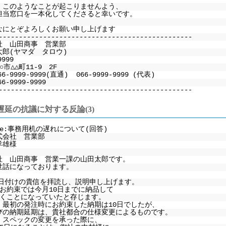
、このようなことが起こりませんよう、
担当窓口を一本化してくださると幸いです。
なにとぞよろしくお願い申し上げます
------------------------------------------------
社 山田商事 営業部
太郎(ヤマダ タロウ)
9999
市△△町11-9 2F
66-9999-9999(直通) 066-9999-9999 (代表)
6-9999-9999
------------------------------------------------
遅延の抗議に対する反論(3)
e:事務用机の遅れについて(回答)
式会社 営業部
孝雄様
社 山田商事 営業一課の山田太郎です。
世話になっております。
12日付けの貴信を拝読し、説明申し上げます。
のお約束では今月10日までに納品して
だくことになっていたと存じます。
、最初の発注時にお約束した納期は10日でしたが、
びの納期延期は、貴社都合の仕様変更によるものです。
、スペックの変更を承った際に、