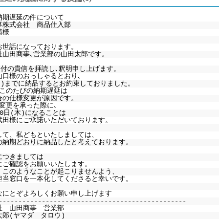
納期遅延の件について
事株式会社 商品仕入部
清様
お世話になっております。
社山田商事､営業部の山田太郎です。
5日付の貴信を拝読し､釈明申し上げます。
山口様のおっしゃるとおり､
(月)までに納品するとお約束しておりました。
､このたびの納期遅延は
合の仕様変更が原因です。
､変更を承った際に､
0日(木)になることは
武田様にご承諾いただいております。
して、私どもといたしましては、
の納期どおりに納品したと考えております。
につきましては
にご確認をお願いいたします。
、このようなことが起こりませんよう、
担当窓口を一本化してくださると幸いです。
なにとぞよろしくお願い申し上げます
------------------------------------------------
社 山田商事 営業部
太郎(ヤマダ タロウ)