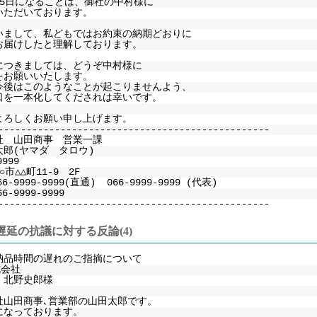
15日になることは、御社の中村様に
いただいております。
いまして、私どもではお約束の納期どおりに
お届けしたと理解しております。
につきましては、どうぞ中村様に
をお願いいたします。
今後はこのようなことが起こりませんよう、
口を一本化してくだされは幸いです。
よろしくお願い申し上げます。
------------------------------------------------
社 山田商事 営業一課
太郎(ヤマダ タロウ)
9999
市△△町11-9 2F
66-9999-9999(直通) 066-9999-9999 (代表)
6-9999-9999
------------------------------------------------
遅延の抗議に対する反論(4)
納品時間の遅れのご指摘について
式会社
 北野史郎様
社山田商事､営業部の山田太郎です。
になっております。