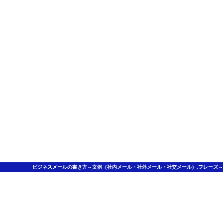
ビジネスメールの書き方～文例（社内メール・社外メール・社交メール）,フレーズ～