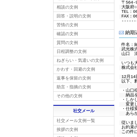
〒564-
大阪府○○
相談の文例
TEL：0
回答・説明の文例
FAX：06
------
苦情の文例
納期
確認の文例
質問の文例
件名：
武光株
日程調整の文例
山口 
ねぎらい・気遣いの文例
いつも
株式会
かわす・回避の文例
12月1
返事を保留の文例
以下、
助言・指摘の文例
・山口様
納品を
その他の文例
・しかし
変更し
・仕様変
社交メール
あらか
社交メール文例一覧
従いま
お約束
挨拶の文例
この件