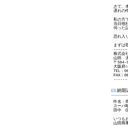
さて、
遅れの
私の方
当日他
伺った
恐れ入
まずは
------
株式会
山田 
〒564-
大阪府○○
TEL：0
FAX：06
------
納期
件名：
スーパ
田中 
いつも
山田商