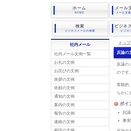
ホーム
メール
HOME
メール文
検索
ビジネス
ビジネスメールの検索
ビジネ
トップ
社内メール
反論の
社内メール文例一覧
お礼の文例
反論の
お詫びの文例
のです
挨拶の文例
客観的
依頼の文例
らかに
通知の文例
ポイ
案内の文例
抗議
報告の文例
事実
連絡の文例
相談の文例
反論の