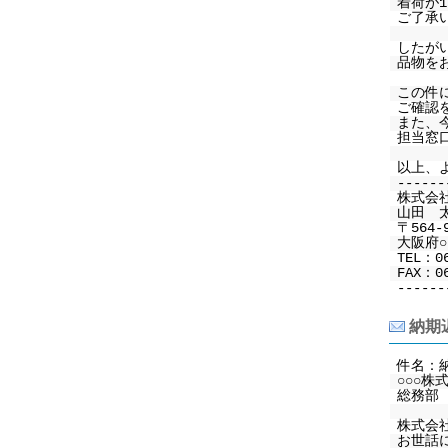
着荷が
ご了承
したが
品物を
この件
ご確認
また、
担当窓
以上、
------
株式会
山田 
〒564-
大阪府○○
TEL：0
FAX：06
------
納期
件名：
○○○株
総務部
株式会
お世話