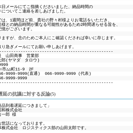
本日メールにてこ指摘くださいました、納品時間の
件についてこ連絡を差しあげました。
では、1週間ほど前、貴社の野々村様よりお電話をいただき、
社様との納品時間が重なる可能性があるため2時間遅らせる旨を、
記憶がございます。
りますが、念のためご本人にこ確認くだされば幸いに存じます。
取り急ぎメールにてお願い申しあげます。
------------------------------------------------
社 山田商事 営業部
太郎(ヤマダ タロウ)
9999
市△△町11-9 2F
66-9999-9999(直通) 066-9999-9999 (代表)
6-9999-9999
------------------------------------------------
遅延の抗議に対する反論(5)
商品到着遅延につきまして」
昭和株式会社
信一郎 様
お世話になっております。
事株式会社 ロジスティクス部の山田太郎です。