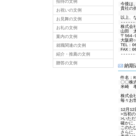
招待の文例
今後は
貴社の
お祝いの文例
以上、
お見舞の文例
------
株式会
お礼の文例
山田 
〒564-
案内の文例
大阪府○○
TEL：0
就職関連の文例
FAX：06
------
紹介・推薦の文例
贈答の文例
納期
件名：R
〇〇株
米崎 
株式会
毎々お
12月
>当初
>いた
確かに
このた
さらに