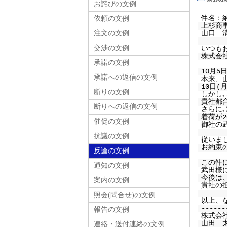
お詫びの文例
件名：
依頼の文例
上杉商
注文の文例
山口 
交渉の文例
いつも
株式会
承諾の文例
10月
承諾への返信の文例
本来、
10日
断りの文例
しかし
貴社都
断りへの返信の文例
さらに
着荷が2
催促の文例
御社の
抗議の文例
従いま
お約束
反論の文例
この件
通知の文例
武田様
今後は
案内の文例
貴社の
照会(問合せ)の文例
以上、
------
報告の文例
株式会
山田 
連絡・送付連絡の文例