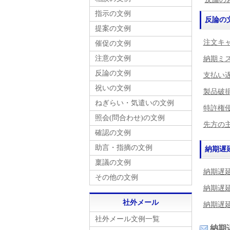
指示の文例
反論の
提案の文例
注文キャ
催促の文例
注意の文例
納期ミ
反論の文例
支払い遅
祝いの文例
製品破
ねぎらい・気遣いの文例
特許権
照会(問合わせ)の文例
先方の
確認の文例
助言・指摘の文例
納期遅
稟議の文例
納期遅延
その他の文例
納期遅延
社外メール
納期遅延
社外メール文例一覧
納期