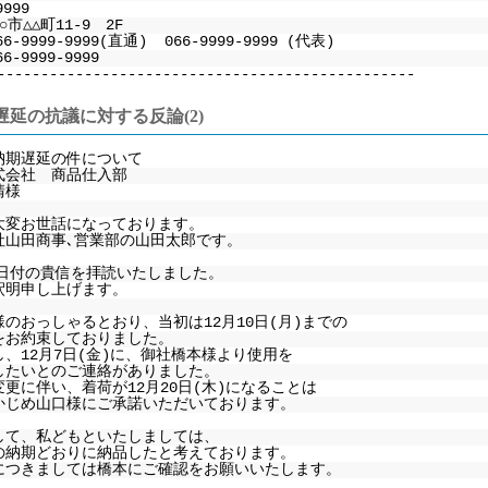
9999
市△△町11-9 2F
66-9999-9999(直通) 066-9999-9999 (代表)
6-9999-9999
------------------------------------------------
遅延の抗議に対する反論(2)
納期遅延の件について
式会社 商品仕入部
清様
大変お世話になっております。
社山田商事､営業部の山田太郎です。
4日付の貴信を拝読いたしました。
釈明申し上げます。
のおっしゃるとおり、当初は12月10日(月)までの
お約束しておりました。
、12月7日(金)に、御社橋本様より使用を
たいとのご連絡がありました。
更に伴い、着荷が12月20日(木)になることは
じめ山口様にご承諾いただいております。
して、私どもといたしましては、
の納期どおりに納品したと考えております。
につきましては橋本にご確認をお願いいたします。