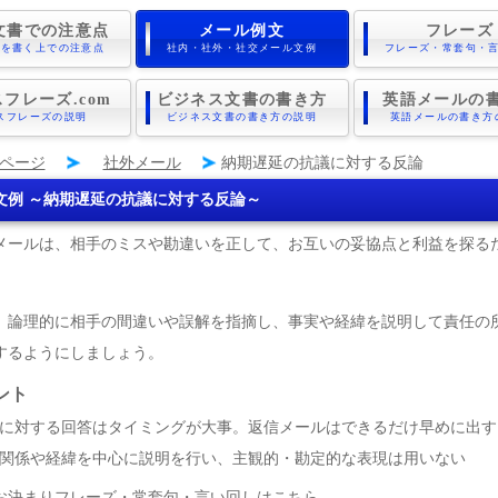
文書での注意点
メール例文
フレーズ
書を書く上での注意点
社内・社外・社交メール文例
フレーズ・常套句・
フレーズ.com
ビジネス文書の書き方
英語メールの
スフレーズの説明
ビジネス文書の書き方の説明
英語メールの書き方
ページ
社外メール
納期遅延の抗議に対する反論
文例 ～納期遅延の抗議に対する反論～
メールは、相手のミスや勘違いを正して、お互いの妥協点と利益を探る
。
、論理的に相手の間違いや誤解を指摘し、事実や経緯を説明して責任の
するようにしましょう。
ント
に対する回答はタイミングが大事。返信メールはできるだけ早めに出す
関係や経緯を中心に説明を行い、主観的・勘定的な表現は用いない
お決まりフレーズ・常套句・言い回しはこちら