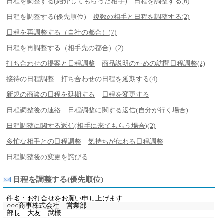
日程を調整する(紹介してもらった相手)
日程を調整する(6)
日程を調整する(優先順位)
複数の相手と日程を調整する(2)
日程を再調整する（自社の都合）(7)
日程を再調整する（相手先の都合）(2)
打ち合わせの提案と日程調整
商品説明のための訪問日程調整(2)
接待の日程調整
打ち合わせの日程を延期する(4)
新規の商談の日程を延期する
日程を変更する
日程調整後の連絡
日程調整に関する返信(自分が行く場合)
日程調整に関する返信(相手に来てもらう場合)(2)
多忙な相手との日程調整
気持ちが伝わる日程調整
日程調整後の変更を詫びる
日程を調整する(優先順位)
件名：お打合せをお願い申し上げます
○○○商事株式会社 営業部
部長 大友 武様