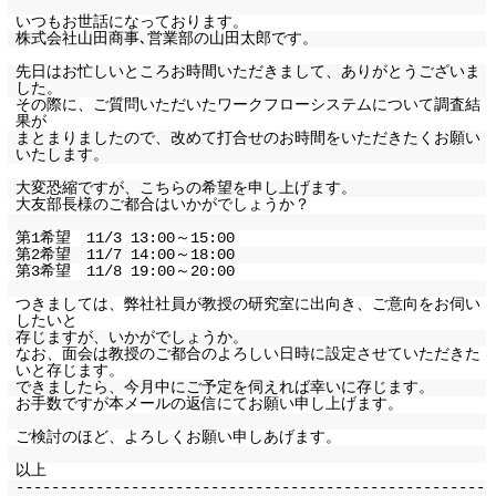
いつもお世話になっております。
株式会社山田商事､営業部の山田太郎です。
先日はお忙しいところお時間いただきまして、ありがとうございま
した。
その際に、ご質問いただいたワークフローシステムについて調査結
果が
まとまりましたので、改めて打合せのお時間をいただきたくお願い
いたします。
大変恐縮ですが、こちらの希望を申し上げます。
大友部長様のご都合はいかがでしょうか？
第1希望 11/3 13:00～15:00
第2希望 11/7 14:00～18:00
第3希望 11/8 19:00～20:00
つきましては、弊社社員が教授の研究室に出向き、ご意向をお伺い
したいと
存じますが、いかがでしょうか。
なお、面会は教授のご都合のよろしい日時に設定させていただきた
いと存じます。
できましたら、今月中にご予定を伺えれば幸いに存じます。
お手数ですが本メールの返信にてお願い申し上げます。
ご検討のほど、よろしくお願い申しあげます。
以上
-----------------------------------------------------