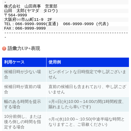
-
株式会社 山田商事 営業部
山田 太郎(ヤマダ タロウ)
〒564-9999
大阪府○○市△△町11-9 2F
TEL：066-9999-9999(直通) 066-9999-9999 (代表)
FAX：066-9999-9999
-----------------------------------------------------
-
語彙力UP+表現
利用ケース
使用例
候補日時が少ない場
ピンポイントな日時指定で申し訳ございま
合
せん
候補日時が直前の場
直前の候補日も含まれており、申し訳ござ
合
いません
幅のある時間を提示
○月○日(火)10:00～14:00の間(1時間程度、
する場合
賜れましたら幸いです)
10分前倒し、または
○月○(水)10:00～:10:50(中途半端な時間と
後ろ倒しの時間を指
なりますこと、ご容赦ください)
定する場合