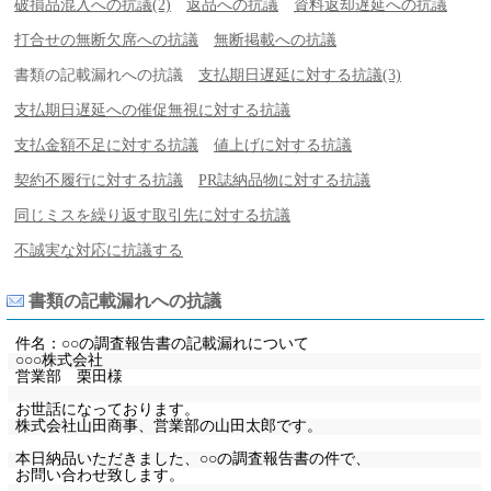
破損品混入への抗議(2)
返品への抗議
資料返却遅延への抗議
打合せの無断欠席への抗議
無断掲載への抗議
書類の記載漏れへの抗議
支払期日遅延に対する抗議(3)
支払期日遅延への催促無視に対する抗議
支払金額不足に対する抗議
値上げに対する抗議
契約不履行に対する抗議
PR誌納品物に対する抗議
同じミスを繰り返す取引先に対する抗議
不誠実な対応に抗議する
書類の記載漏れへの抗議
件名：○○の調査報告書の記載漏れについて
○○○株式会社
営業部 栗田様
お世話になっております。
株式会社山田商事、営業部の山田太郎です。
本日納品いただきました、○○の調査報告書の件で、
お問い合わせ致します。