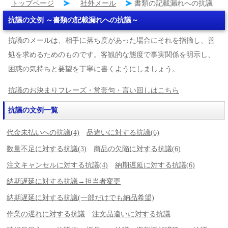
トップページ
社外メール
書類の記載漏れへの抗議
抗議の文例 ～書類の記載漏れへの抗議～
抗議のメールは、相手に落ち度があった場合にそれを指摘し、善
処を求めるためのものです。客観的な態度で事実関係を明示し、
困惑の気持ちと要望を丁寧に書くようにしましょう。
抗議のお決まりフレーズ・常套句・言い回しはこちら
抗議の文例一覧
代金未払いへの抗議(4)
品違いに対する抗議(6)
数量不足に対する抗議(3)
商品の欠陥に対する抗議(6)
注文キャンセルに対する抗議(4)
納期遅延に対する抗議(6)
納期遅延に対する抗議→担当者変更
納期遅延に対する抗議(一部だけでも納品希望)
作業の遅れに対する抗議
注文品違いに対する抗議